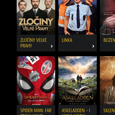
ZLOČINY VELKÉ
LINKA
BOŽE
PRAHY
SPIDER-MAN: FAR
ASKELADDEN – I
SKLEN