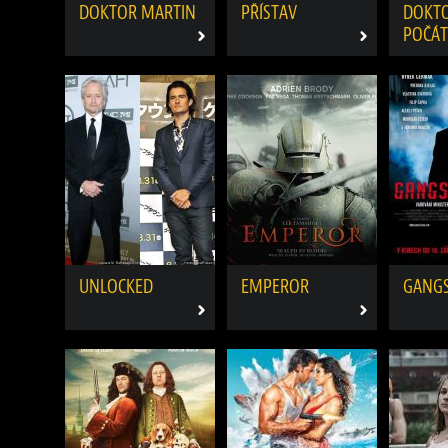
DOKTOR MARTIN
PŘÍSTAV
DOKTO
POČÁ
UNLOCKED
EMPEROR
GANGS