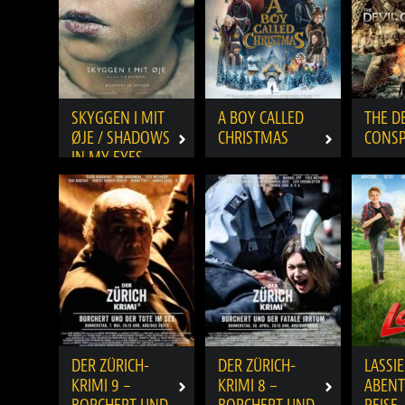
SKYGGEN I MIT
A BOY CALLED
THE D
ØJE / SHADOWS
CHRISTMAS
CONSP
IN MY EYES
DER ZÜRICH-
DER ZÜRICH-
LASSIE
KRIMI 9 –
KRIMI 8 –
ABENT