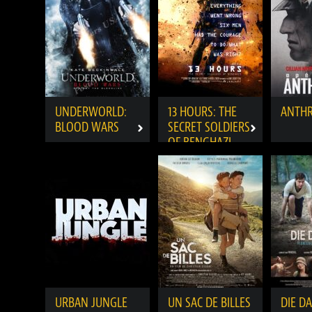
UNDERWORLD:
13 HOURS: THE
ANTH
BLOOD WARS
SECRET SOLDIERS
OF BENGHAZI
URBAN JUNGLE
UN SAC DE BILLES
DIE D