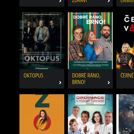
ZDRAVÍ
(seaso
OKTOPUS
DOBRÉ RÁNO,
ČERNÉ
BRNO!