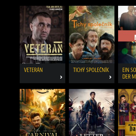
BORCHERT UND
BORCHERT UND
REISE
DER TOTE IM SEE
DER FATALE
IRRTUM
VETERÁN
TICHÝ SPOLEČNÍK
EIN S
DER 