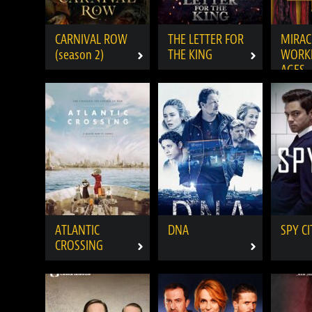
CARNIVAL ROW
THE LETTER FOR
MIRAC
(season 2)
THE KING
WORKE
AGES
ATLANTIC
DNA
SPY CI
CROSSING