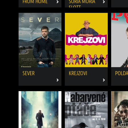
FROM HOME
SORIA MORIA
SLOTT
SEVER
KREJZOVI
POLD