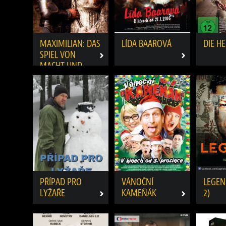
MAXIMILIAN: DAS
LÍDA BAAROVÁ
DIE H
SPIEL VON
MACHT UND
LIEBE
PŘÍPAD PRO
VÁNOČNÍ
LEGEN
LYŽAŘE
KAMEŇÁK
2)