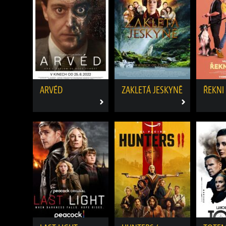
ARVÉD
ZAKLETÁ JESKYNĚ
ŘEKNI