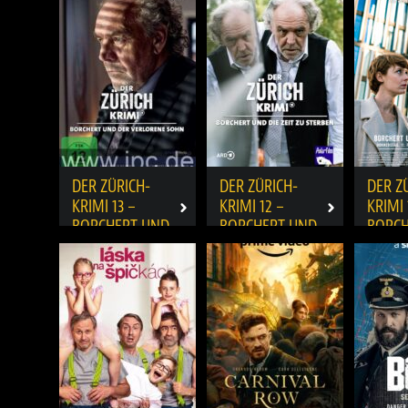
DER ZÜRICH-
DER ZÜRICH-
DER Z
KRIMI 13 –
KRIMI 12 –
KRIMI 
BORCHERT UND
BORCHERT UND
BORCH
DER VERLORENE
DIE ZEIT ZU
DER M
SOHN
STERBEN
TAXI