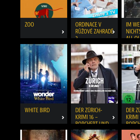
ZOO
ORDINACE V
IM WE
RŮŽOVÉ ZAHRADĚ
NICHT
2
ALL Q
THE W
FRON
WHITE BIRD
DER ZÜRICH-
DER Z
KRIMI 16 –
KRIMI 
BORCHERT UND
BORCH
DIE DUNKLEN
DAS G
SCHATTEN
DES 