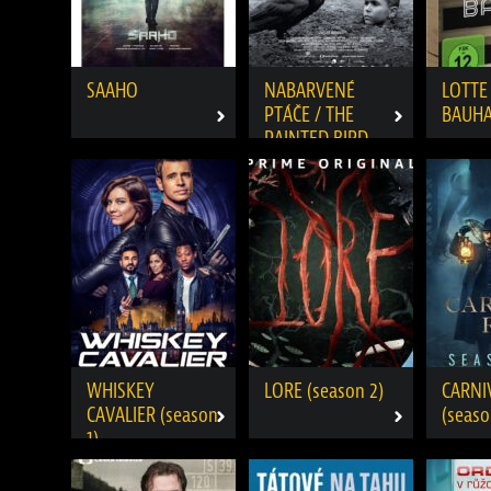
SAAHO
NABARVENÉ
LOTTE
PTÁČE / THE
BAUH
PAINTED BIRD
WHISKEY
LORE (season 2)
CARNI
CAVALIER (season
(seaso
1)