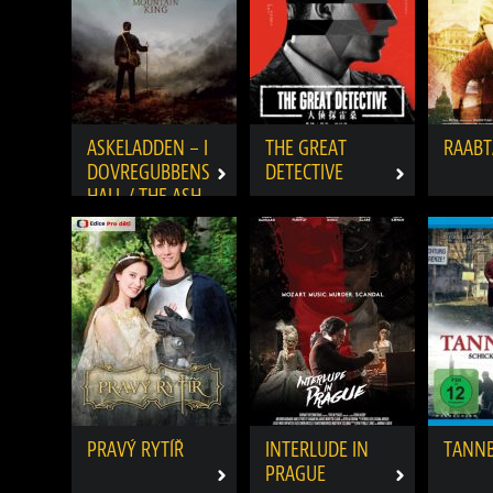
ASKELADDEN – I
THE GREAT
RAABT
DOVREGUBBENS
DETECTIVE
HALL / THE ASH
LAD
PRAVÝ RYTÍŘ
INTERLUDE IN
TANNB
PRAGUE