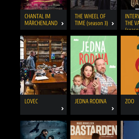
CHANTAL IM
THE WHEEL OF
INTER
MÄRCHENLAND
TIME (season 3)
THE V
(seaso
LOVEC
JEDNA RODINA
ZOO