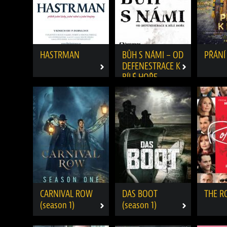
HASTRMAN
BŮH S NÁMI – OD
PŘÁNÍ
DEFENESTRACE K
BÍLÉ HOŘE
CARNIVAL ROW
DAS BOOT
THE R
(season 1)
(season 1)