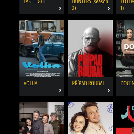
LAST LIGHT
HUNTERS (season
TOTEM
2)
1)
VOLHA
PŘÍPAD ROUBAL
DOCE