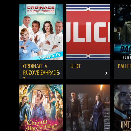
ORDINACE V
ULICE
BALLE
RŮŽOVÉ ZAHRADĚ
2