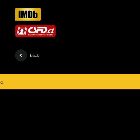
back
ed.