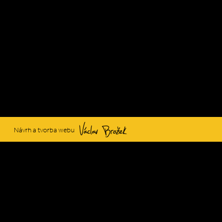
Václav Brožek
Návrh a tvorba webu