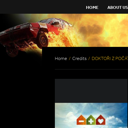
HOME
ABOUT US
Home
/
Credits
/
DOKTOŘI Z POČÁ