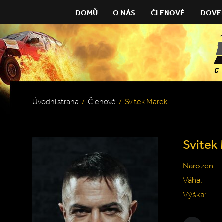
DOMŮ
O NÁS
ČLENOVÉ
DOVE
Úvodní strana
/
Členové
/
Svitek Marek
Svitek
Narozen:
Váha:
Výška: