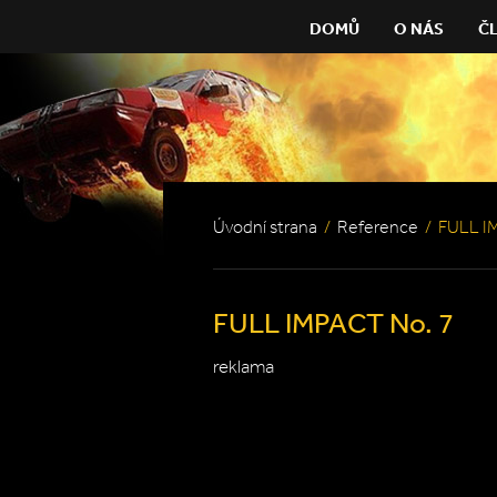
DOMŮ
O NÁS
Č
Úvodní strana
/
Reference
/
FULL I
FULL IMPACT No. 7
reklama