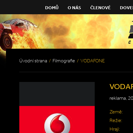
DOMŮ
O NÁS
ČLENOVÉ
DOVE
Úvodní strana
/
Filmografie
/
VODAFONE
VODA
reklama, 2
Země:
Režie:
Hrají: