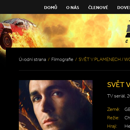
DOMŮ
O NÁS
ČLENOVÉ
DOVE
Úvodní strana
/
Filmografie
/
SVĚT V PLAMENECH / WOR
SVĚT V
TV seriál, 
Země:
G
Režie:
Ch
Hrají:
He