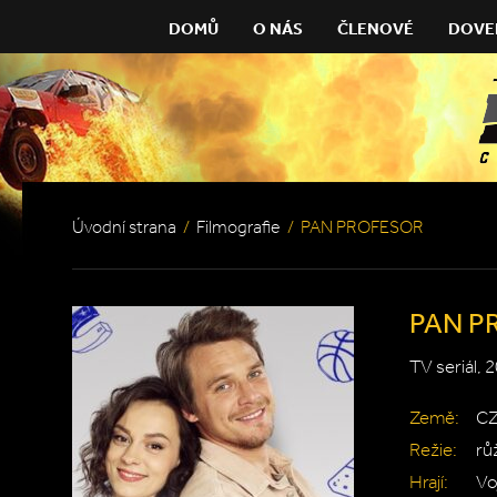
DOMŮ
O NÁS
ČLENOVÉ
DOVE
Úvodní strana
/
Filmografie
/
PAN PROFESOR
PAN P
TV seriál, 
Země:
C
Režie:
rů
Hrají:
Vo