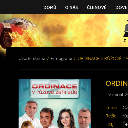
DOMŮ
O NÁS
ČLENOVÉ
DOVE
Úvodní strana
/
Filmografie
/
ORDINACE V RŮŽOVÉ Z
ORDIN
TV seriál, 
Země:
C
Režie:
rů
Hrají:
Pe