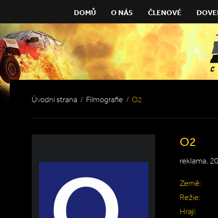
DOMŮ
O NÁS
ČLENOVÉ
DOVE
Úvodní strana
/
Filmografie
/
O2
O2
reklama, 2
Země:
Režie:
Hrají: