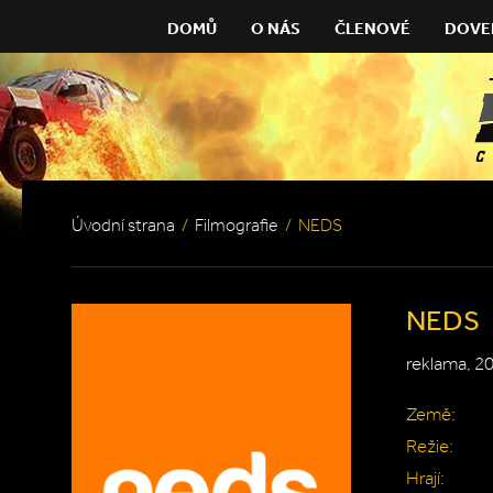
DOMŮ
O NÁS
ČLENOVÉ
DOVE
Úvodní strana
/
Filmografie
/
NEDS
NEDS
reklama, 2
Země:
Režie:
Hrají: