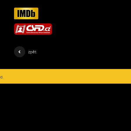
zpět
ed.