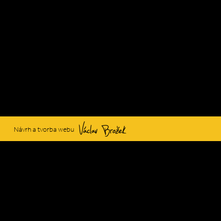
Václav Brožek
Návrh a tvorba webu