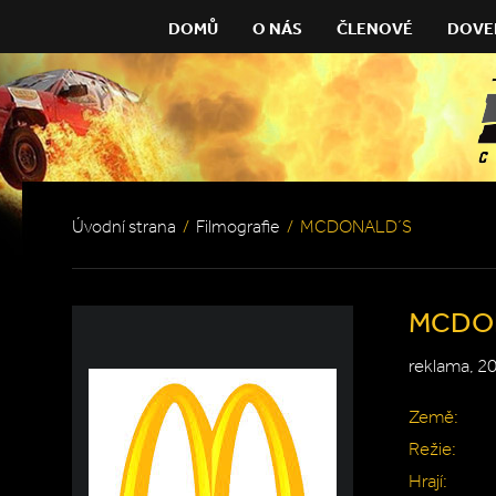
DOMŮ
O NÁS
ČLENOVÉ
DOVE
Úvodní strana
/
Filmografie
/
MCDONALD´S
MCDO
reklama, 2
Země:
Režie:
Hrají: