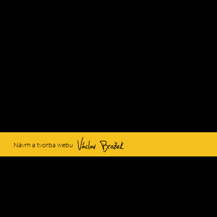
Václav Brožek
Návrh a tvorba webu