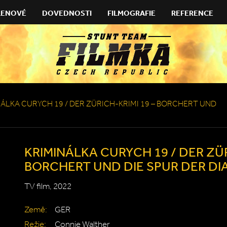
LENOVÉ
DOVEDNOSTI
FILMOGRAFIE
REFERENCE
ÁLKA CURYCH 19 / DER ZÜRICH-KRIMI 19 – BORCHERT UND
KRIMINÁLKA CURYCH 19 / DER ZÜR
BORCHERT UND DIE SPUR DER D
TV film, 2022
Země:
GER
Režie:
Connie Walther