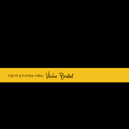
Václav Brožek
Návrh a tvorba webu