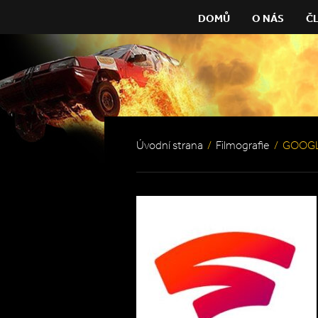
DOMŮ
O NÁS
Č
Úvodní strana
/
Filmografie
/
GOOGL