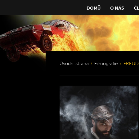
DOMŮ
O NÁS
Č
Úvodní strana
/
Filmografie
/
FREUD