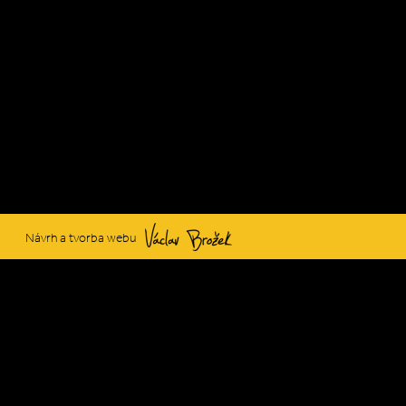
Václav Brožek
Návrh a tvorba webu