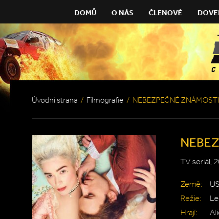
DOMŮ
O NÁS
ČLENOVÉ
DOVE
Úvodní strana
/
Filmografie
/
NEBEZPEČNÉ ZNÁMOSTI 
NEBEZ
TV seriál, 
Země:
U
Režie:
Le
Hrají:
Al