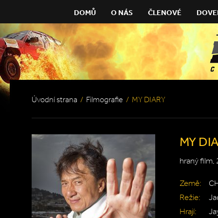
DOMŮ
O NÁS
ČLENOVÉ
DOVE
Úvodní strana
/
Filmografie
/
MY DIARY
MY DI
hraný film,
Země:
C
Režie:
Ja
Hrají:
Ja