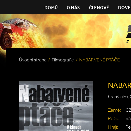
DOMŮ
O NÁS
ČLENOVÉ
DOVE
Úvodní strana
/
Filmografie
/
NABARVENÉ PTÁČE
NABAR
hraný film,
Země:
CZ
Režie:
Vá
Hrají:
Pe