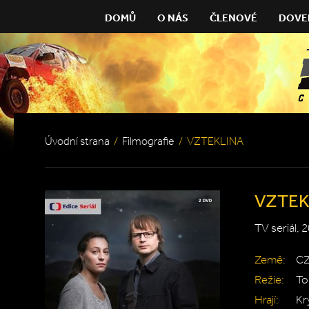
DOMŮ
O NÁS
ČLENOVÉ
DOVE
Úvodní strana
/
Filmografie
/
VZTEKLINA
VZTEK
TV seriál, 
Země:
C
Režie:
To
Hrají:
Kr