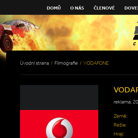
DOMŮ
O NÁS
ČLENOVÉ
DOVE
Úvodní strana
/
Filmografie
/
VODAFONE
VODA
reklama, 2
Země:
Režie:
Hrají: