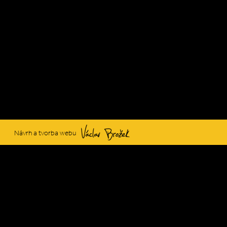
Václav Brožek
Návrh a tvorba webu