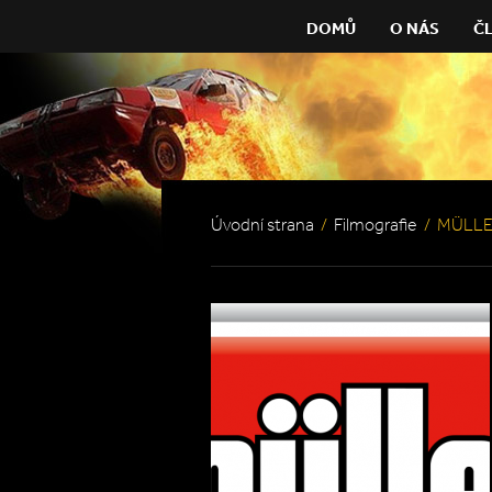
DOMŮ
O NÁS
Č
Úvodní strana
/
Filmografie
/
MÜLL