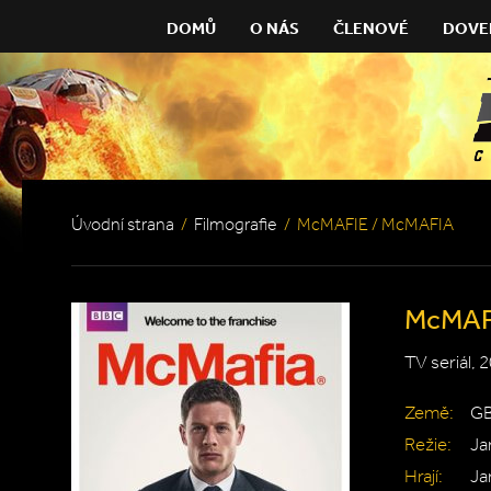
DOMŮ
O NÁS
ČLENOVÉ
DOVE
Úvodní strana
/
Filmografie
/
McMAFIE / McMAFIA
McMAF
TV seriál, 
Země:
G
Režie:
Ja
Hrají:
Ja