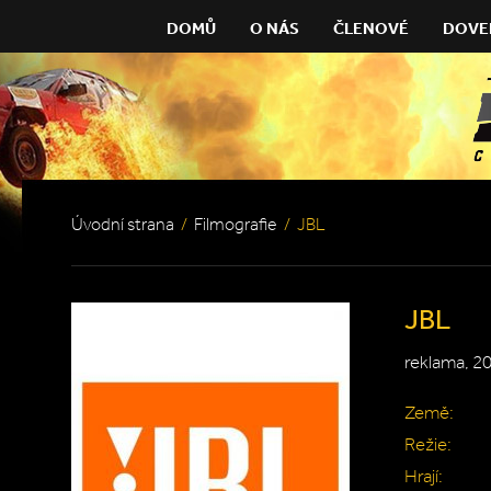
DOMŮ
O NÁS
ČLENOVÉ
DOVE
Úvodní strana
/
Filmografie
/
JBL
JBL
reklama, 2
Země:
Režie:
Hrají: