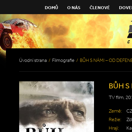
DOMŮ
O NÁS
ČLENOVÉ
DOVE
Úvodní strana
/
Filmografie
/
BŮH S NÁMI – OD DEFEN
BŮH S
TV film, 20
Země:
CZ
Režie:
Zd
Hrají:
Ka