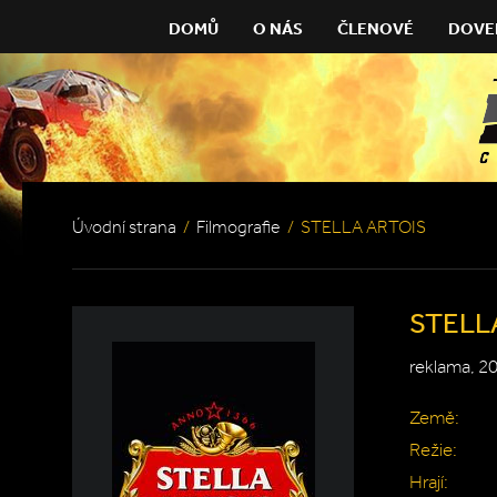
DOMŮ
O NÁS
ČLENOVÉ
DOVE
Úvodní strana
/
Filmografie
/
STELLA ARTOIS
STELL
reklama, 2
Země:
Režie:
Hrají: