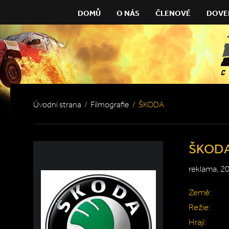
DOMŮ
O NÁS
ČLENOVÉ
DOVE
Úvodní strana
/
Filmografie
/
ŠKODA
ŠKOD
reklama, 2
Země:
Režie:
Hrají: