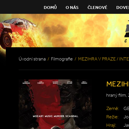
DOMŮ
O NÁS
ČLENOVÉ
DOVE
Úvodní strana
/
Filmografie
/
MEZIHRA V PRAZE / INT
MEZIH
hraný film,
Země:
GB
Režie:
Jo
Hrají:
Ja