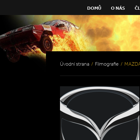
DOMŮ
O NÁS
Č
Úvodní strana
/
Filmografie
/
MAZD