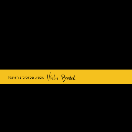
Václav Brožek
Návrh a tvorba webu