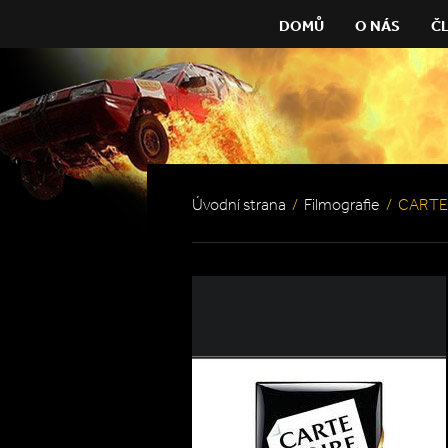
DOMŮ
O NÁS
Č
Úvodní strana
/
Filmografie
/
CARTE