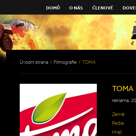
DOMŮ
O NÁS
ČLENOVÉ
DOVE
Úvodní strana
/
Filmografie
/
TOMA
TOMA
reklama, 2
Země:
Režie:
Hrají: