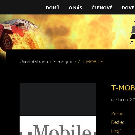
DOMŮ
O NÁS
ČLENOVÉ
DOVE
Úvodní strana
/
Filmografie
/
T-MOBILE
T-MOB
reklama, 2
Země:
Režie:
Hrají: