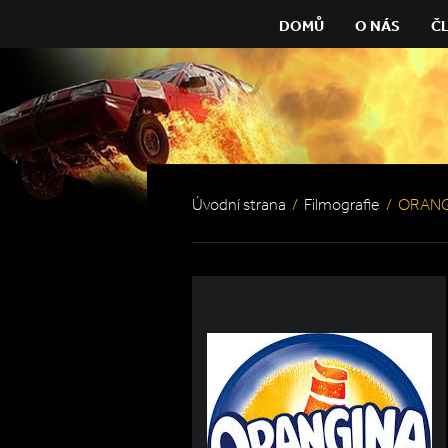
DOMŮ
O NÁS
Č
Úvodní strana
/
Filmografie
/
ORANG