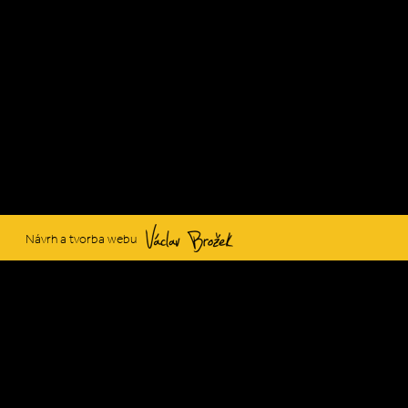
Václav Brožek
Návrh a tvorba webu