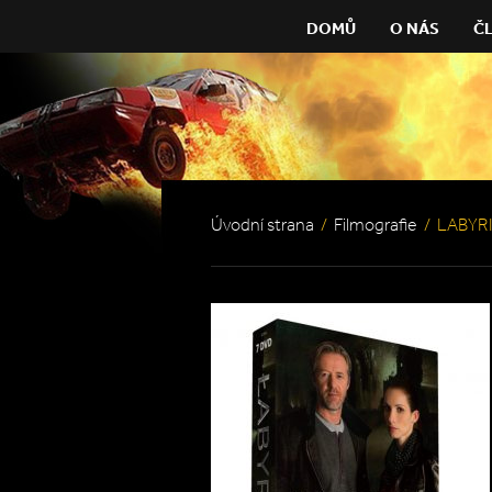
DOMŮ
O NÁS
Č
Úvodní strana
/
Filmografie
/
LABYR