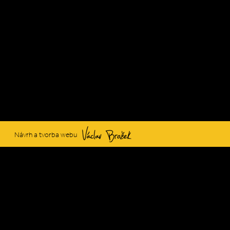
Václav Brožek
Návrh a tvorba webu