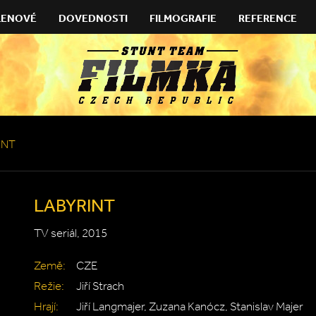
LENOVÉ
DOVEDNOSTI
FILMOGRAFIE
REFERENCE
INT
LABYRINT
TV seriál, 2015
Země:
CZE
Režie:
Jiří Strach
Hrají:
Jiří Langmajer, Zuzana Kanócz, Stanislav Majer