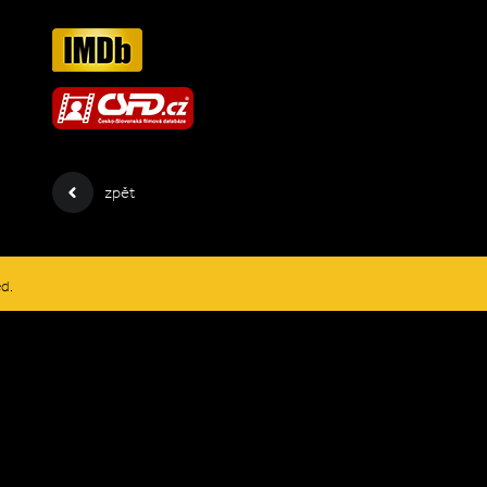
zpět
ed.