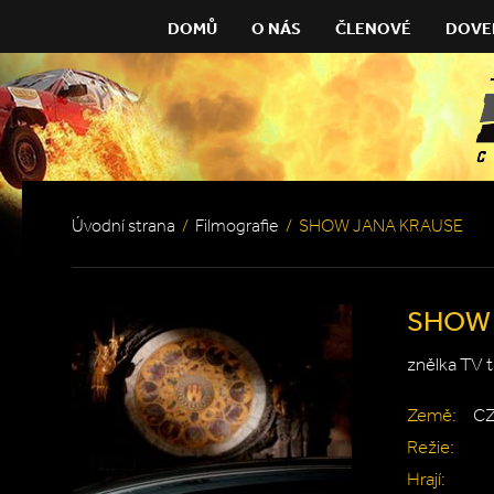
DOMŮ
O NÁS
ČLENOVÉ
DOVE
Úvodní strana
/
Filmografie
/
SHOW JANA KRAUSE
SHOW 
znělka TV 
Země:
C
Režie:
Hrají: