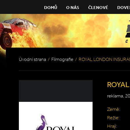
DOMŮ
O NÁS
ČLENOVÉ
DOVE
Úvodní strana
/
Filmografie
/
ROYAL LONDON INSURA
ROYAL
reklama, 2
Země:
Režie:
Hrají: