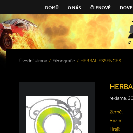
DOMŮ
O NÁS
ČLENOVÉ
DOVE
Úvodní strana
/
Filmografie
/
HERBAL ESSENCES
HERBA
reklama, 2
Země:
Režie:
Hrají: