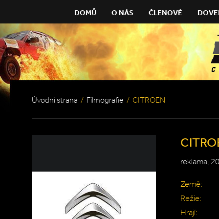
DOMŮ
O NÁS
ČLENOVÉ
DOVE
Úvodní strana
/
Filmografie
/
CITROEN
CITRO
reklama, 2
Země:
Režie:
Hrají: