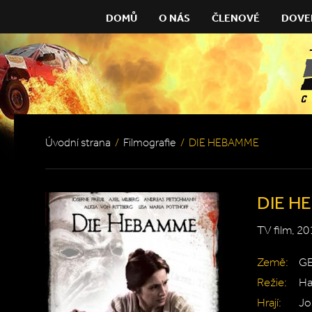
DOMŮ
O NÁS
ČLENOVÉ
DOVE
Úvodní strana
/
Filmografie
/
DIE HEBAMME
DIE H
TV film, 20
Země:
G
Režie:
Ha
Hrají:
Jo