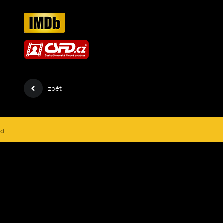
zpět
ed.