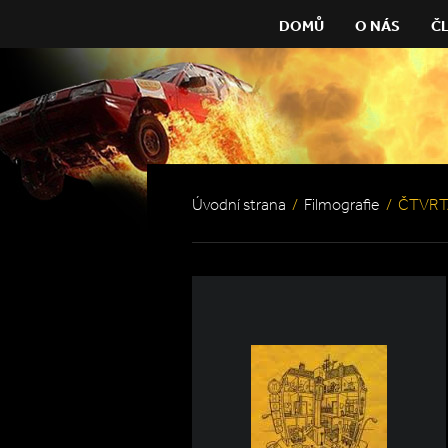
DOMŮ
O NÁS
Č
Úvodní strana
/
Filmografie
/
ČTVRT