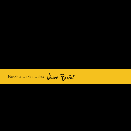
Václav Brožek
Návrh a tvorba webu