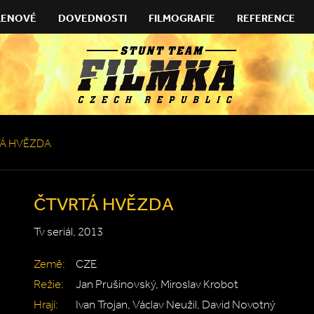
LENOVÉ
DOVEDNOSTI
FILMOGRAFIE
REFERENCE
Á HVĚZDA
ČTVRTÁ HVĚZDA
Tv seriál, 2013
Země:
CZE
Režie:
Jan Prušinovský, Miroslav Krobot
Hrají:
Ivan Trojan, Václav Neužil, David Novotný