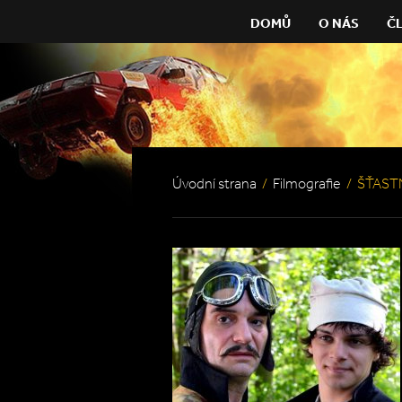
DOMŮ
O NÁS
Č
Úvodní strana
/
Filmografie
/
ŠŤAST