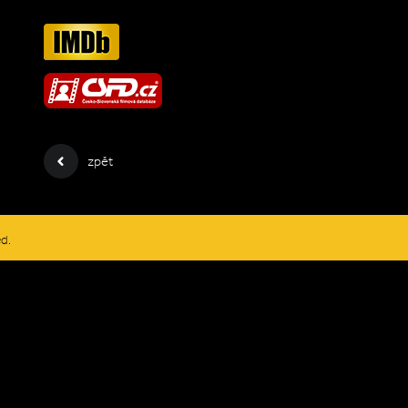
zpět
ed.