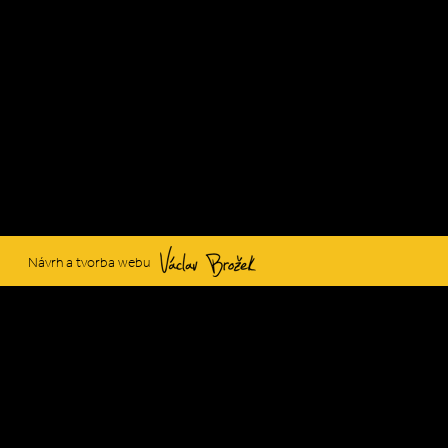
Václav Brožek
Návrh a tvorba webu