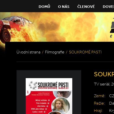
DOMŮ
O NÁS
ČLENOVÉ
DOVE
Úvodní strana
/
Filmografie
/
SOUKROMÉ PASTI
SOUKR
TV seriál, 
Země:
C
Režie:
Da
Hrají:
Kr