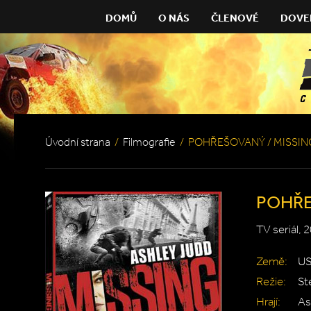
DOMŮ
O NÁS
ČLENOVÉ
DOVE
Úvodní strana
/
Filmografie
/
POHŘEŠOVANÝ / MISSIN
POHŘE
TV seriál, 
Země:
U
Režie:
St
Hrají:
As