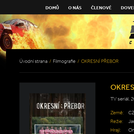
DOMŮ
O NÁS
ČLENOVÉ
DOVE
Úvodní strana
/
Filmografie
/
OKRESNÍ PŘEBOR
OKRES
TV seriál, 
Země:
C
Režie:
Ja
Hrají:
On