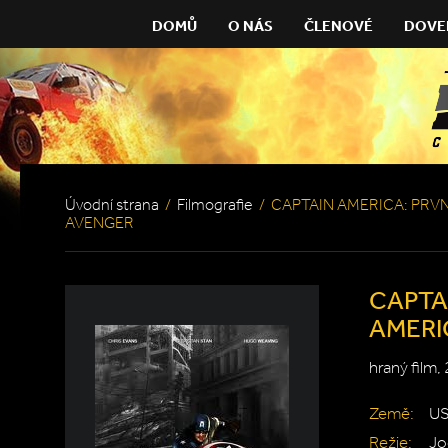
DOMŮ
O NÁS
ČLENOVÉ
DOVE
Úvodní strana
/
Filmografie
/
CAPTAIN AMERICA: PRVN
AVENGER
CAPTA
AMERI
hraný film,
Země:
U
Režie:
Jo