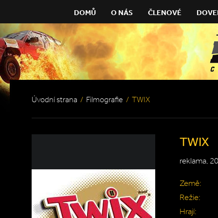
DOMŮ
O NÁS
ČLENOVÉ
DOVE
Úvodní strana
/
Filmografie
/
TWIX
TWIX
reklama, 2
Země:
Režie:
Hrají: