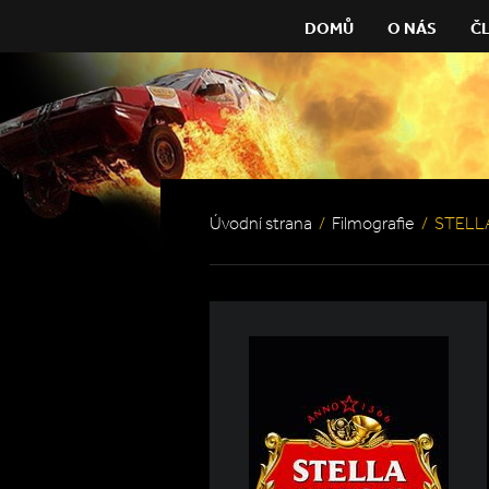
DOMŮ
O NÁS
Č
Úvodní strana
/
Filmografie
/
STELL