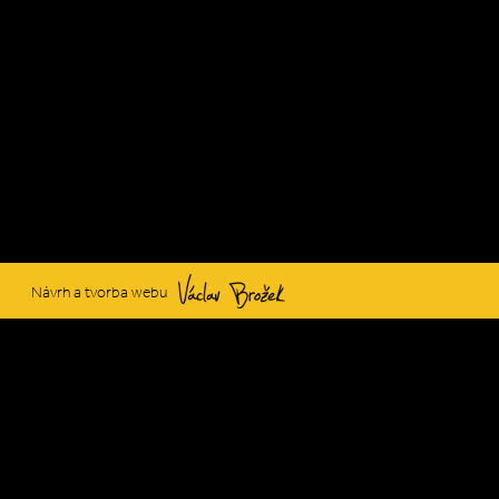
Václav Brožek
Návrh a tvorba webu