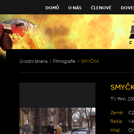
DOMŮ
O NÁS
ČLENOVÉ
DOVE
Úvodní strana
/
Filmografie
/
SMYČKA
SMYČ
TV film, 20
Země:
C
Režie:
Vi
Hrají:
On