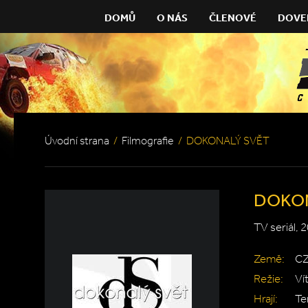
DOMŮ
O NÁS
ČLENOVÉ
DOVE
Úvodní strana
/
Filmografie
/
DOKONALÝ SVĚT
DOKON
TV seriál, 
Země:
C
Režie:
Ví
Hrají:
Te