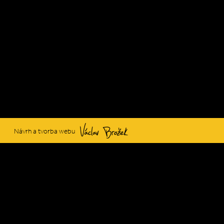
Václav Brožek
Návrh a tvorba webu