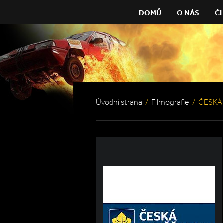
DOMŮ
O NÁS
Č
Úvodní strana
/
Filmografie
/
ČESKÁ