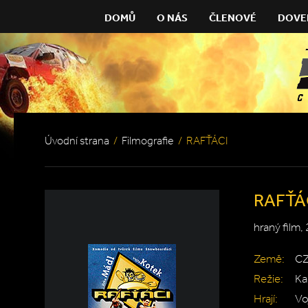
DOMŮ
O NÁS
ČLENOVÉ
DOVE
Úvodní strana
/
Filmografie
/
RAFŤÁCI
RAFŤÁ
hraný film,
Země:
C
Režie:
Ka
Hrají:
Vo